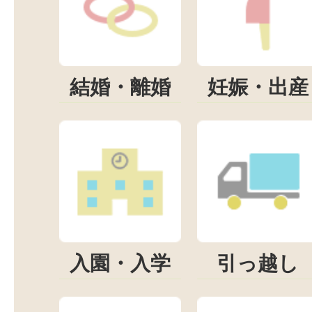
結婚・離婚
妊娠・出産
入園・入学
引っ越し