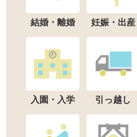
結婚・離婚
妊娠・出産
入園・入学
引っ越し