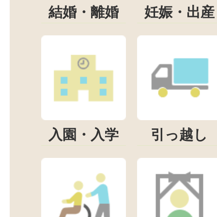
結婚・離婚
妊娠・出産
入園・入学
引っ越し