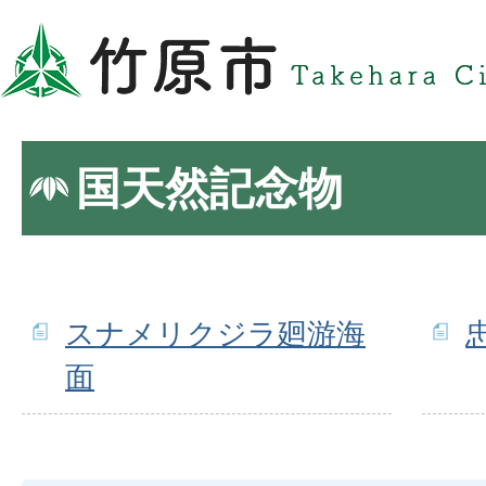
国天然記念物
スナメリクジラ廻游海
面