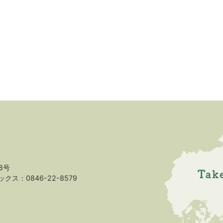
8号
クス：0846-22-8579