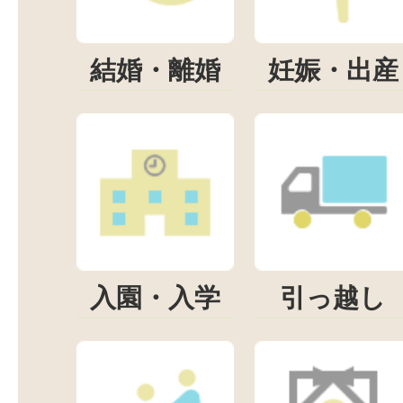
結婚・離婚
妊娠・出産
入園・入学
引っ越し