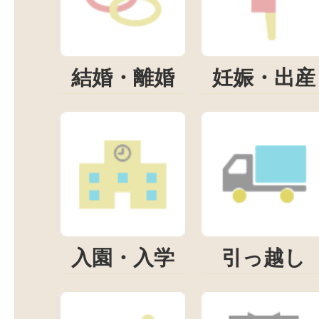
結婚・離婚
妊娠・出産
入園・入学
引っ越し